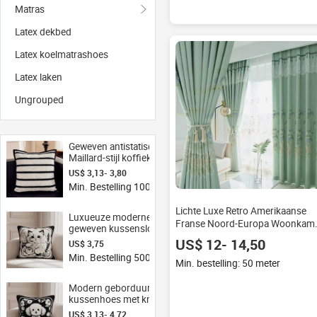
Matras
Latex dekbed
Latex koelmatrashoes
Latex laken
Ungrouped
Geweven antistatische
Maillard-stijl koffiekleurige
polyester geometrische
US$ 3,13- 3,80
Wabi-Sabi sofa
Min. Bestelling 100 stukken
lendenkussen
Lichte Luxe Retro Amerikaanse
Luxueuze moderne
Franse Noord-Europa Woonkam
geweven kussensloop voor
Donkergroen Gordijn
de bank
US$ 12- 14,50
US$ 3,75
Min. Bestelling 500 stukken
Min. bestelling: 50 meter
Modern geborduurde
kussenhoes met knoopjes
- Scandinavisch kussen
US$ 3,13- 4,72