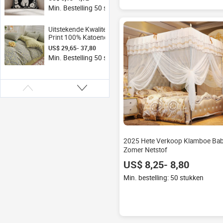
voor thuis & hotel
Min. Bestelling 50 stukken
Uitstekende Kwaliteit 3d
Print 100% Katoenen
Beddengoed Dekbed Sets
US$ 29,65- 37,80
4 Stuks Thuis
Min. Bestelling 50 stukken
Beddengoed Sets
Dekbedovertrek Laken
2025 Hete Verkoop Klamboe Ba
Zomer Netstof
US$ 8,25- 8,80
Min. bestelling: 50 stukken